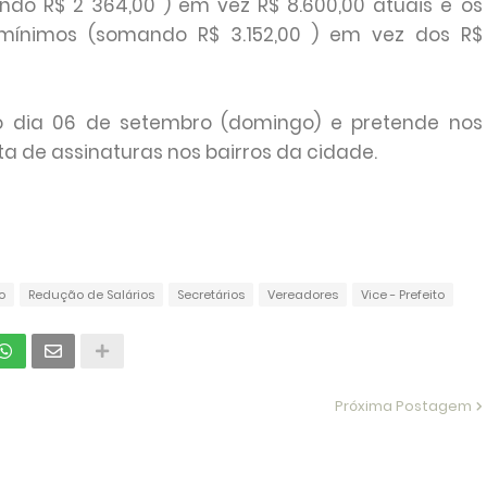
ndo R$ 2 364,00 ) em vez R$ 8.600,00 atuais e os
 mínimos (somando R$ 3.152,00 ) em vez dos R$
o dia 06 de setembro (domingo) e pretende nos
ta de assinaturas nos bairros da cidade.
o
Redução de Salários
Secretários
Vereadores
Vice - Prefeito
Próxima Postagem