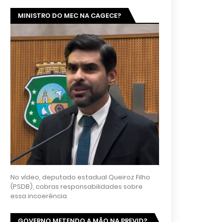
MINISTRO DO MEC NA CAGECE?
No vídeo, deputado estadual Queiroz Filho
(PSDB), cobras responsabilidades sobre
essa incoerência
GOVERNO METENDO A MÃO NA PREVID?