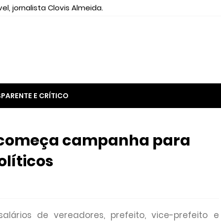
el, jornalista Clovis Almeida.
PARENTE E CRÍTICO
a começa campanha para
olíticos
alários de vereadores, prefeito, vice-prefeito e