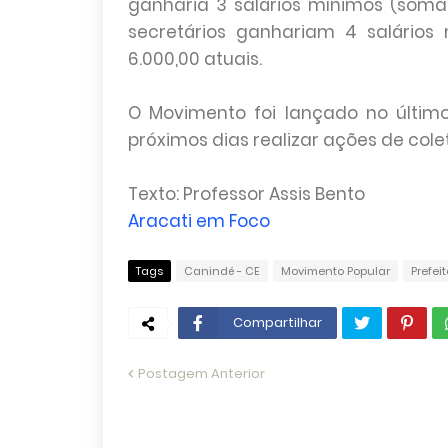
ganharia 3 salários mínimos (soma
secretários ganhariam 4 salários
6.000,00 atuais.
O Movimento foi lançado no últim
próximos dias realizar ações de cole
Texto: Professor Assis Bento
Aracati em Foco
Tags
Canindé - CE
Movimento Popular
Prefeit
Compartilhar
Postagem Anterior