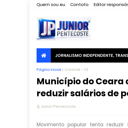
Quem sou eu
Contato
Editor responsáv
JORNALISMO INDEPENDENTE, TRANS
Página inicial
Canindé - CE
Município do Cear
reduzir salários de p
Junior Pentecoste
Movimento popular tenta reduzir s