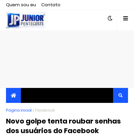
Quem sou eu
Contato
Editor responsável, jornalista Clovis Almeida.
Página inicial
JORNALISMO INDEPENDENTE, TRANSPARENTE E
Facebook
Novo golpe tenta roubar senhas
CRÍTICO
dos usuários do Facebook