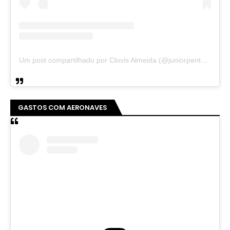
Um post compartilhado por Clovis Almeida (@juniorpentecoste01)
GASTOS COM AERONAVES