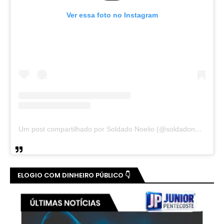
Ver essa foto no Instagram
Um post compartilhado por Soldado Noelio (@soldadonoelio)
ELOGIO COM DINHEIRO PÚBLICO 👇