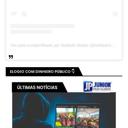
Um post compartilhado por Soldado Noelio (@soldadonoelio)
ELOGIO COM DINHEIRO PÚBLICO 👇