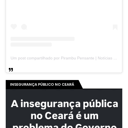
Um post compartilhado por Pirambu Pensante | Notícias & Entretenimento (@pirambupensante)
INSEGURANÇA PÚBLICO NO CEARÁ