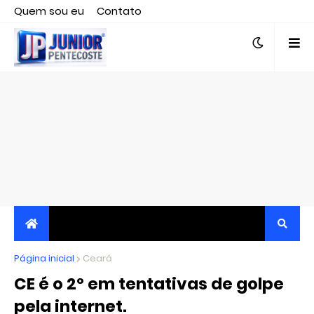
Quem sou eu
Contato
Editor responsável, jornalista Clovis Almeida.
Página inicial
JORNALISMO INDEPENDENTE, TRANSPARENTE E
Ceará
CE é o 2º em tentativas de golpe
CRÍTICO
pela internet.