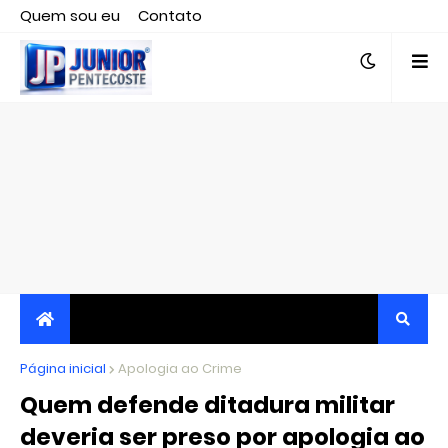
Quem sou eu
Contato
Editor responsável, jornalista Clovis Almeida.
Página inicial
JORNALISMO INDEPENDENTE, TRANSPARENTE E
Apologia ao Crime
Quem defende ditadura militar
CRÍTICO
deveria ser preso por apologia ao