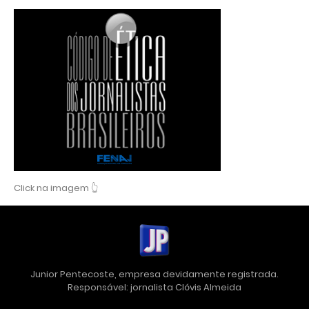
Click na imagem 👆
Junior Pentecoste, empresa devidamente registrada.
Responsável: jornalista Clóvis Almeida