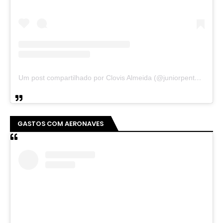
Um post compartilhado por Clovis Almeida (@juniorpentecoste01)
GASTOS COM AERONAVES