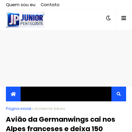
Quem sou eu
Contato
Editor responsável, jornalista Clovis Almeida.
Página inicial
JORNALISMO INDEPENDENTE, TRANSPARENTE E
Acidente Aéreo
Avião da Germanwings cai nos
CRÍTICO
Alpes franceses e deixa 150