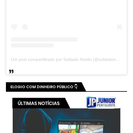
Um post compartilhado por Soldado Noelio (@soldadonoelio)
ELOGIO COM DINHEIRO PÚBLICO 👇