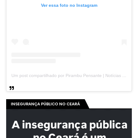
Ver essa foto no Instagram
Um post compartilhado por Pirambu Pensante | Notícias & Entretenimento (@pirambupensante)
INSEGURANÇA PÚBLICO NO CEARÁ