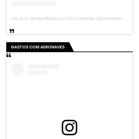
Um post compartilhado por Clovis Almeida (@juniorpentecoste01)
GASTOS COM AERONAVES