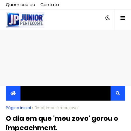
Quem sou eu
Contato
Editor responsável, jornalista Clovis Almeida.
Página inicial
JORNALISMO INDEPENDENTE, TRANSPARENTE E
"Impitiman é meuzovo"
O dia em que 'meu zovo' gorou o
CRÍTICO
impeachment.