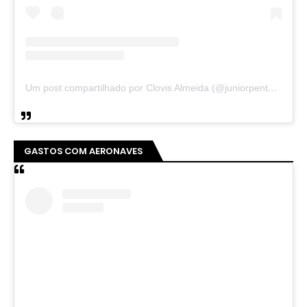
Um post compartilhado por Clovis Almeida (@juniorpentecoste01)
GASTOS COM AERONAVES