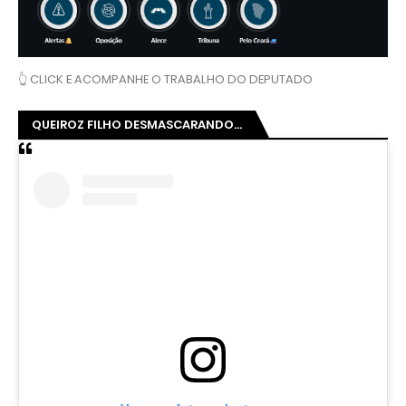
👆 CLICK E ACOMPANHE O TRABALHO DO DEPUTADO
QUEIROZ FILHO DESMASCARANDO...