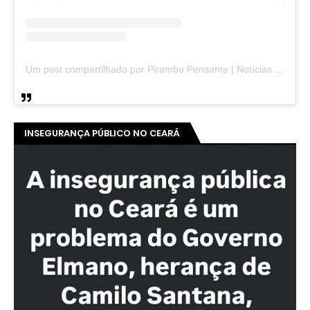
Um post compartilhado por Pirambu Pensante | Notícias & Entretenimento (@pirambupensante)
INSEGURANÇA PÚBLICO NO CEARÁ