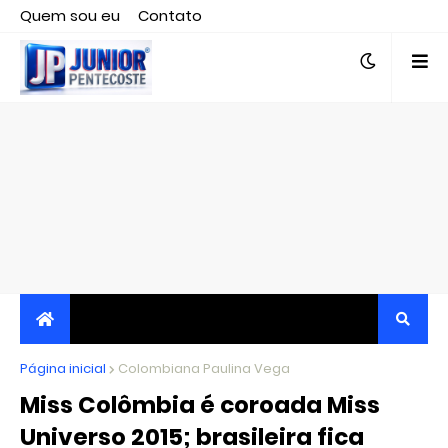
Quem sou eu
Contato
Editor responsável, jornalista Clovis Almeida.
Página inicial
JORNALISMO INDEPENDENTE, TRANSPARENTE E
Colombiana Paulina Vega
Miss Colômbia é coroada Miss
CRÍTICO
Universo 2015; brasileira fica