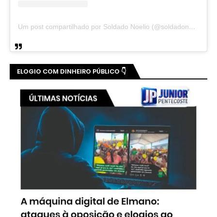
Um post compartilhado por Soldado Noelio (@soldadonoelio)
ELOGIO COM DINHEIRO PÚBLICO 👇