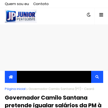
Quem sou eu
Contato
Editor responsável, jornalista Clovis Almeida.
Página inicial
JORNALISMO INDEPENDENTE, TRANSPARENTE E
Governador Camilo Santana (PT) - Ceará
Governador Camilo Santana
CRÍTICO
pretende igualar salários da PM à