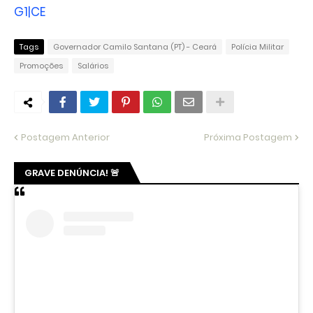
G1|CE
Tags
Governador Camilo Santana (PT) - Ceará
Polícia Militar
Promoções
Salários
Postagem Anterior
Próxima Postagem
GRAVE DENÚNCIA! 🚨