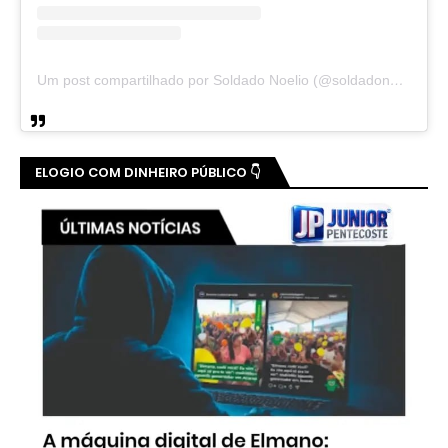
Um post compartilhado por Soldado Noelio (@soldadonoelio)
ELOGIO COM DINHEIRO PÚBLICO 👇