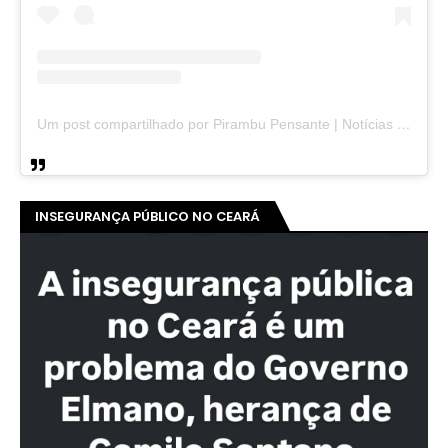
Um post compartilhado por Pirambu Pensante | Notícias & Entretenimento (@pirambupensante)
INSEGURANÇA PÚBLICO NO CEARÁ