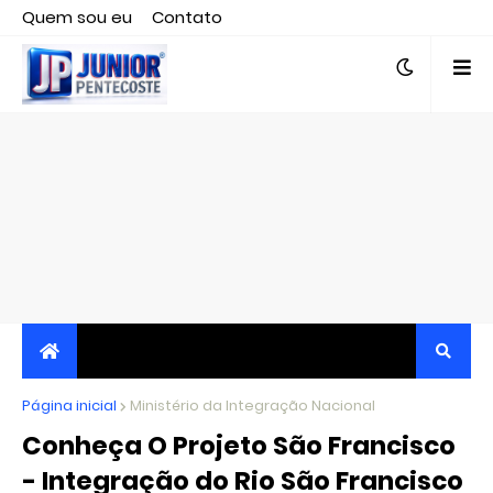
Quem sou eu
Contato
Editor responsável, jornalista Clovis Almeida.
Página inicial
JORNALISMO INDEPENDENTE, TRANSPARENTE E
Ministério da Integração Nacional
Conheça O Projeto São Francisco
CRÍTICO
- Integração do Rio São Francisco