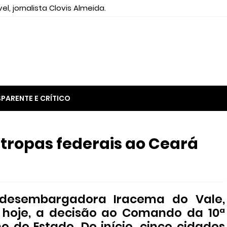
el, jornalista Clovis Almeida.
PARENTE E CRÍTICO
 tropas federais ao Ceará
 desembargadora Iracema do Vale,
, hoje, a decisão ao Comando da 10ª
o do Estado. De início, cinco cidades