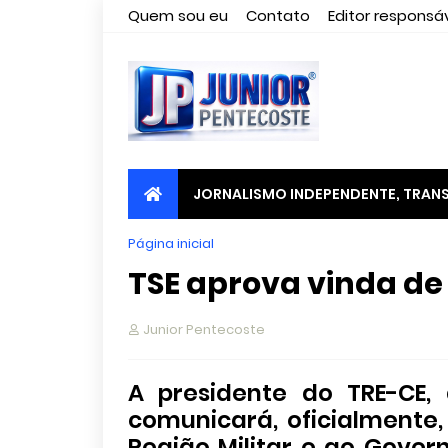
Quem sou eu
Contato
Editor responsáv
JORNALISMO INDEPENDENTE, TRANS
Página inicial
TSE aprova vinda de
Junior Pentecoste
A presidente do TRE-CE,
comunicará, oficialmente
Região Militar e ao Govern