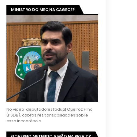
MINISTRO DO MEC NA CAGECE?
No vídeo, deputado estadual Queiroz Filho
(PSDB), cobras responsabilidades sobre
essa incoerência
GOVERNO METENDO A MÃO NA PREVID?