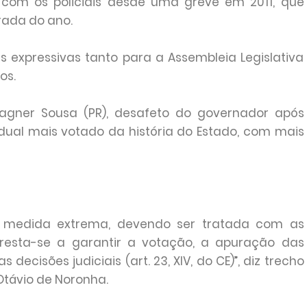
com os policiais desde uma greve em 2011, que
irada do ano.
s expressivas tanto para a Assembleia Legislativa
os.
agner Sousa (PR), desafeto do governador após
adual mais votado da história do Estado, com mais
 é medida extrema, devendo ser tratada com as
 Presta-se a garantir a votação, a apuração das
decisões judiciais (art. 23, XIV, do CE)”, diz trecho
Otávio de Noronha.