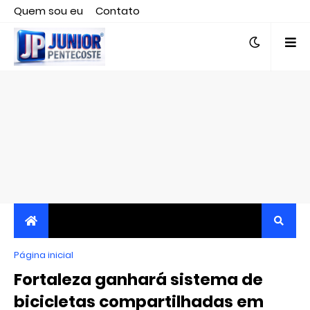
Quem sou eu
Contato
Editor responsável, jornalista Clovis Almeida.
Página inicial
JORNALISMO INDEPENDENTE, TRANSPARENTE E
Fortaleza ganhará sistema de
CRÍTICO
bicicletas compartilhadas em