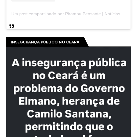
Um post compartilhado por Pirambu Pensante | Notícias & Entretenimento (@pirambupensante)
INSEGURANÇA PÚBLICO NO CEARÁ