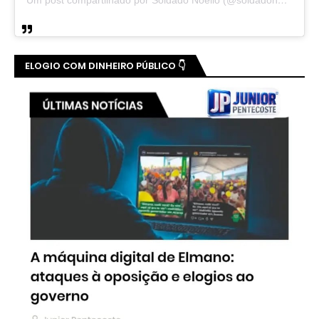
Um post compartilhado por Soldado Noelio (@soldadonoelio)
ELOGIO COM DINHEIRO PÚBLICO 👇