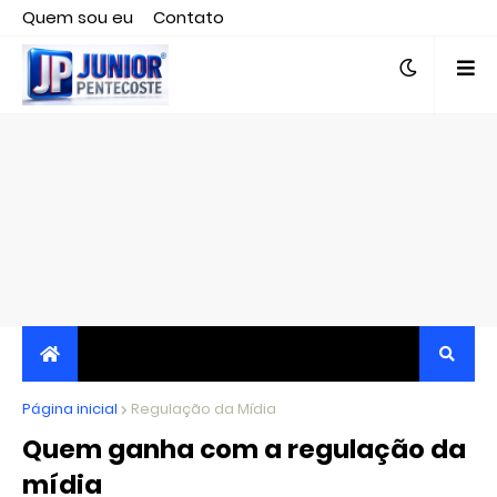
Quem sou eu
Contato
Editor responsável, jornalista Clovis Almeida.
Página inicial
JORNALISMO INDEPENDENTE, TRANSPARENTE E
Regulação da Mídia
Quem ganha com a regulação da
CRÍTICO
mídia