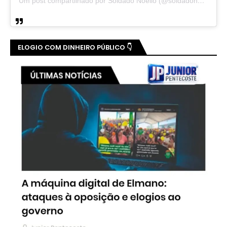
Um post compartilhado por Soldado Noelio (@soldadonoelio)
ELOGIO COM DINHEIRO PÚBLICO 👇