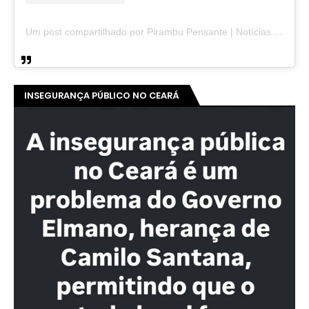
Um post compartilhado por Pirambu Pensante | Notícias & Entretenimento (@pirambupensante)
INSEGURANÇA PÚBLICO NO CEARÁ