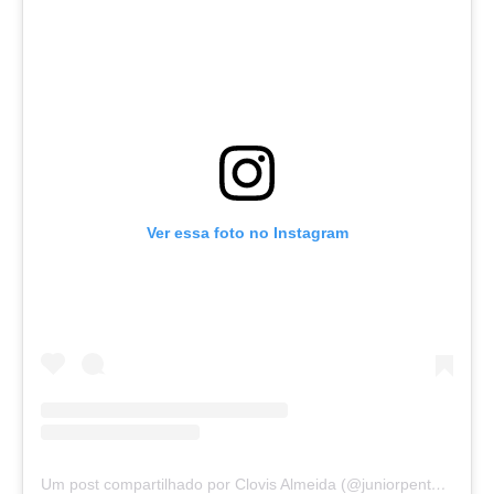
Ver essa foto no Instagram
Um post compartilhado por Clovis Almeida (@juniorpentecoste01)