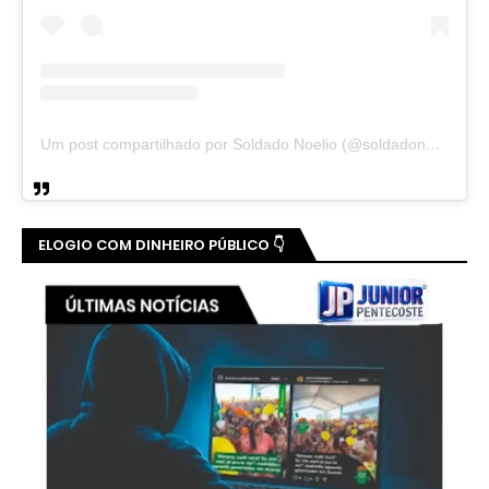
Um post compartilhado por Soldado Noelio (@soldadonoelio)
ELOGIO COM DINHEIRO PÚBLICO 👇