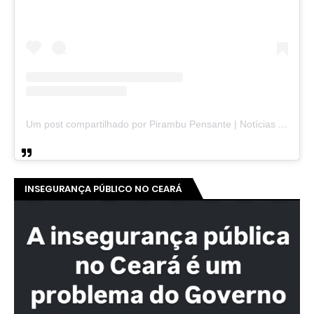
Um post compartilhado por Pirambu Pensante | Notícias & Entretenimento (@pirambupensante)
INSEGURANÇA PÚBLICO NO CEARÁ