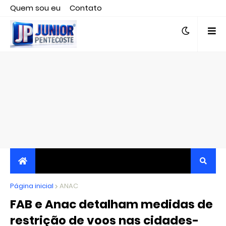
Quem sou eu
Contato
Editor responsável, jornalista Clovis Almeida.
Página inicial
JORNALISMO INDEPENDENTE, TRANSPARENTE E
ANAC
FAB e Anac detalham medidas de
CRÍTICO
restrição de voos nas cidades-