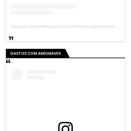
Um post compartilhado por Clovis Almeida (@juniorpentecoste01)
GASTOS COM AERONAVES