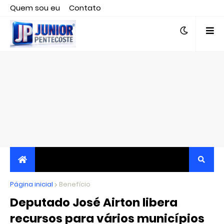
Quem sou eu
Contato
Editor responsável, jornalista Clovis Almeida.
Página inicial
JORNALISMO INDEPENDENTE, TRANSPARENTE E
Benefício
Deputado José Airton libera
CRÍTICO
recursos para vários municípios