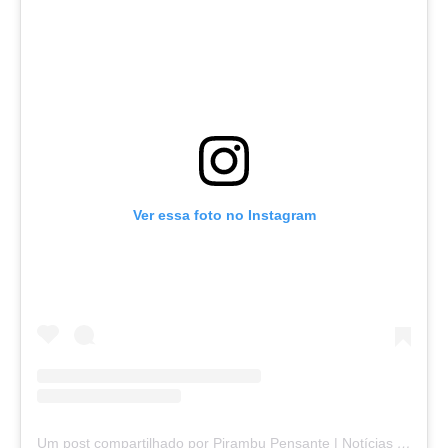
Ver essa foto no Instagram
Um post compartilhado por Pirambu Pensante | Notícias & Entretenimento (@pirambupensante)