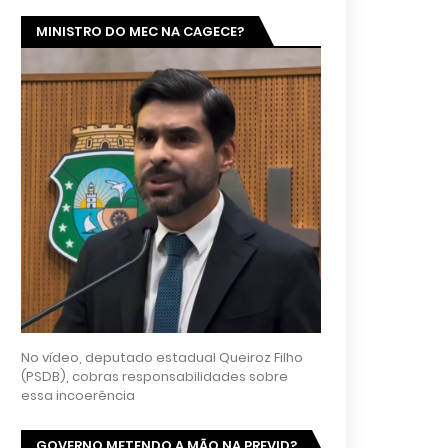
MINISTRO DO MEC NA CAGECE?
No vídeo, deputado estadual Queiroz Filho
(PSDB), cobras responsabilidades sobre
essa incoerência
GOVERNO METENDO A MÃO NA PREVID?