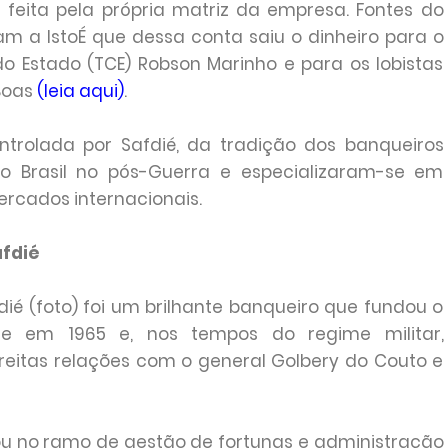
 feita pela própria matriz da empresa. Fontes do
ram a IstoÉ que dessa conta saiu o dinheiro para o
do Estado (TCE) Robson Marinho e para os lobistas
 Boas
(leia aqui)
.
ontrolada por Safdié, da tradição dos banqueiros
o Brasil no pós-Guerra e especializaram-se em
ercados internacionais.
afdié
é (foto) foi um brilhante banqueiro que fundou o
e em 1965 e, nos tempos do regime militar,
reitas relações com o general Golbery do Couto e
ou no ramo de gestão de fortunas e administração