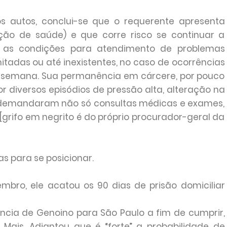
os autos, conclui-se que o requerente apresenta
ção de saúde) e que corre risco se continuar a
e as condições para atendimento de problemas
tadas ou até inexistentes, no caso de ocorrências
de semana. Sua permanência em cárcere, por pouco
r diversos episódios de pressão alta, alteração na
 demandaram não só consultas médicas e exames,
grifo em negrito é do próprio procurador-geral da
s para se posicionar.
mbro, ele acatou os 90 dias de prisão domiciliar
ncia de Genoino para São Paulo a fim de cumprir,
. Mais. Adiantou que é “forte” a probabilidade de