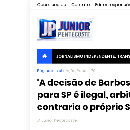
Quem sou eu
Contato
Editor responsáv
JORNALISMO INDEPENDENTE, TRANS
Página inicial
Ação Penal 470
'A decisão de Barbos
para SP é ilegal, ar
contraria o próprio S
Junior Pentecoste