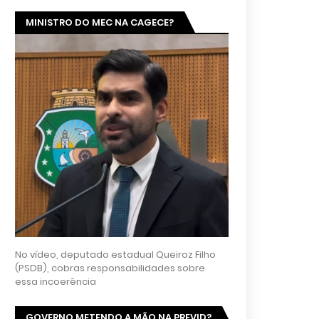
MINISTRO DO MEC NA CAGECE?
No vídeo, deputado estadual Queiroz Filho
(PSDB), cobras responsabilidades sobre
essa incoerência
GOVERNO METENDO A MÃO NA PREVID?