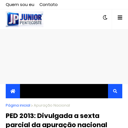
Quem sou eu
Contato
Editor responsável, jornalista Clovis Almeida.
Página inicial
JORNALISMO INDEPENDENTE, TRANSPARENTE E
Apuração Nacional
PED 2013: Divulgada a sexta
CRÍTICO
parcial da apuração nacional