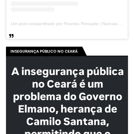
Um post compartilhado por Pirambu Pensante | Notícias & Entretenimento (@pirambupensante)
INSEGURANÇA PÚBLICO NO CEARÁ