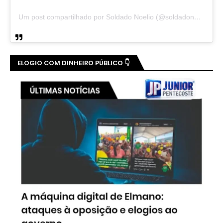
Um post compartilhado por Soldado Noelio (@soldadonoelio)
ELOGIO COM DINHEIRO PÚBLICO 👇