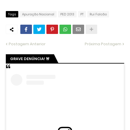
Tags
Apuração Nacional
PED 2013
PT
Rui Falcão
Postagem Anterior
Próxima Postagem
GRAVE DENÚNCIA! 🚨