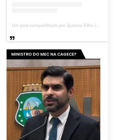
Um post compartilhado por Queiroz Filho (@queirozmfilho)
MINISTRO DO MEC NA CAGECE?