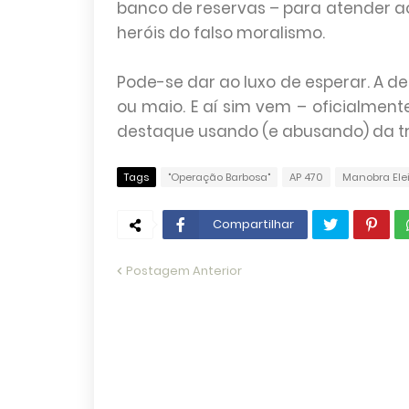
banco de reservas – para atender a
heróis do falso moralismo.
Pode-se dar ao luxo de esperar. A de
ou maio. E aí sim vem – oficialmente
destaque usando (e abusando) da tri
Tags
"Operação Barbosa"
AP 470
Manobra Elei
Compartilhar
Postagem Anterior