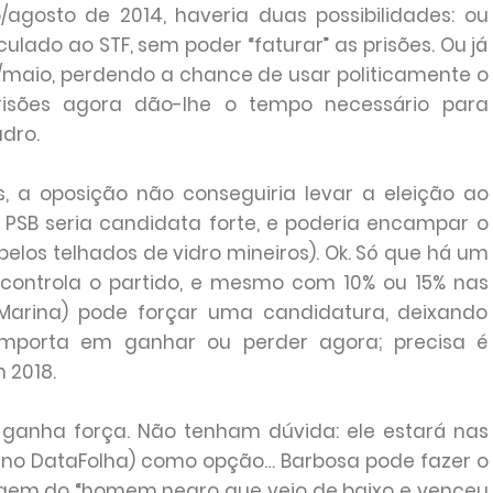
/agosto de 2014, haveria duas possibilidades: ou
lado ao STF, sem poder “faturar” as prisões. Ou já
l/maio, perdendo a chance de usar politicamente o
 prisões agora dão-lhe o tempo necessário para
adro.
 a oposição não conseguiria levar a eleição ao
 PSB seria candidata forte, e poderia encampar o
pelos telhados de vidro mineiros). Ok. Só que há um
 controla o partido, e mesmo com 10% ou 15% nas
Marina) pode forçar uma candidatura, deixando
importa em ganhar ou perder agora; precisa é
 2018.
 ganha força. Não tenham dúvida: ele estará nas
 no DataFolha) como opção… Barbosa pode fazer o
agem do “homem negro que veio de baixo e venceu