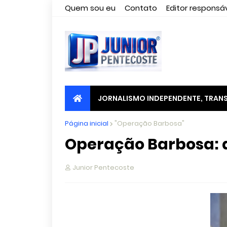
Quem sou eu
Contato
Editor responsáv
JORNALISMO INDEPENDENTE, TRANS
Página inicial
"Operação Barbosa"
Operação Barbosa: d
Junior Pentecoste