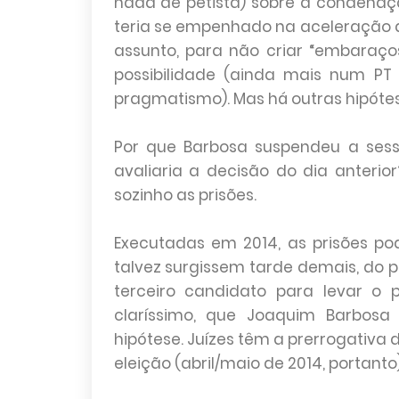
nada de petista) sobre a condenaç
teria se empenhado na aceleração do 
assunto, para não criar “embaraços
possibilidade (ainda mais num P
pragmatismo). Mas há outras hipóte
Por que Barbosa suspendeu a sessã
avaliaria a decisão do dia anterio
sozinho as prisões.
Executadas em 2014, as prisões po
talvez surgissem tarde demais, do 
terceiro candidato para levar o p
claríssimo, que Joaquim Barbosa
hipótese. Juízes têm a prerrogativa de
eleição (abril/maio de 2014, portanto)