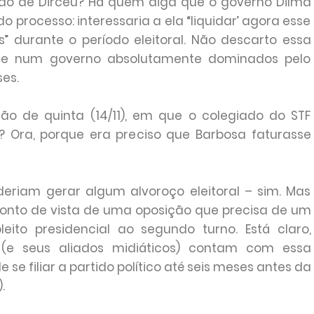
ão de Dirceu? Há quem diga que o governo Dilma
processo: interessaria a ela “liquidar’ agora esse
” durante o período eleitoral. Não descarto essa
T e num governo absolutamente dominados pelo
ses.
o de quinta (14/11), em que o colegiado do STF
r? Ora, porque era preciso que Barbosa faturasse
deriam gerar algum alvoroço eleitoral – sim. Mas
ponto de vista de uma oposição que precisa de um
leito presidencial ao segundo turno. Está claro,
 (e seus aliados midiáticos) contam com essa
 se filiar a partido político até seis meses antes da
.