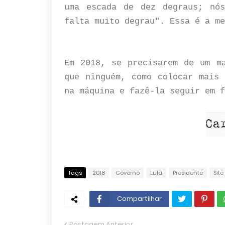
uma escada de dez degraus; nós
falta muito degrau". Essa é a m
Em 2018, se precisarem de um ma
que ninguém, como colocar mais 
na máquina e fazê-la seguir em f
Tags
2018
Governo
Lula
Presidente
Site
Compartilhar
Postagem Anterior