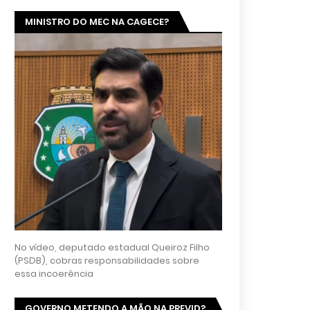
MINISTRO DO MEC NA CAGECE?
No vídeo, deputado estadual Queiroz Filho
(PSDB), cobras responsabilidades sobre
essa incoerência
GOVERNO METENDO A MÃO NA PREVID?