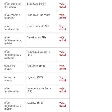
nível superior
Brasília e Belém
veja
em direito
edital
nível médio e
Brasília e Boa Vista
veja
superior
edital
nível
Rio Grande do Sul
veja
fundamental
edital
nível
Americana (SP)
veja
fundamental e
edital
médio
nível
Araçoiaba da Serra
veja
fundamental e
(SP)
edital
superior
todos os
Araucária (PR)
veja
níveis
edital
todos os
Biguaçu (SC)
veja
níveis
edital
nível
Itapecerica da Serra
veja
fundamental
(SP)
edital
nível
Itaquiraí (MS)
veja
fundamental e
edital
médio