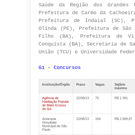
Saúde da Região dos Grandes 
Prefeitura de Carmo da Cachoeir
Prefeitura de Indaial (SC), P
Olinda (PE), Prefeitura de São 
Filho (BA), Prefeitura de Vi
Conquista (BA), Secretaria de S
União (TCU) e Universidade Feder
G1 - Concursos
Instituição/Órgão
Prazo
Vagas
Salário
máximo
Agência de
22/08/13
75
R$ 1.391
Habitação Popular
de Mato Grosso
do Sul
Autarquia
22/08/13
164
R$ 2.089,87
Hospitalar
Municipal de São
Paulo