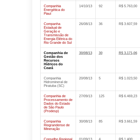
Companhia
14/10/13
92
R$ 5.763,00
Energética do
Piauí
Companha
26/08/13
36
R$ 3.607,59
Estadual de
Geração e
Transmissão de
Energia Elétrica do
Rio Grande do Sul
Companhia de
30/08/13
30
R$ 3.171,06
Gestão dos
Recursos
Hídricos do
Ceará
Companhia
20/08/13
5
R$ 1.023,50
Hidromineral de
Piratuba (SC)
Companhia de
27/09/13
125
R$ 6.469,23
Processamento de
Dados do Estado
de São Paulo
(Prodesp)
Companhia
30/08/13
85
R$ 3.661,59
Riograndense de
Mineração
Conselho Regional
01/09/13
4
R$ 1.400