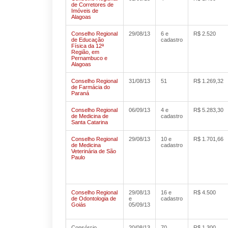
de Corretores de
Imóveis de
Alagoas
Conselho Regional
29/08/13
6 e
R$ 2.520
de Educação
cadastro
Física da 12ª
Região, em
Pernambuco e
Alagoas
Conselho Regional
31/08/13
51
R$ 1.269,32
de Farmácia do
Paraná
Conselho Regional
06/09/13
4 e
R$ 5.283,30
de Medicina de
cadastro
Santa Catarina
Conselho Regional
29/08/13
10 e
R$ 1.701,66
de Medicina
cadastro
Veterinária de São
Paulo
Conselho Regional
29/08/13
16 e
R$ 4.500
de Odontologia de
e
cadastro
Goiás
05/09/13
Consórcio
20/08/13
70
R$ 1.300