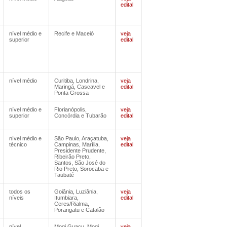
edital
nível médio e
Recife e Maceió
veja
superior
edital
nível médio
Curitiba, Londrina,
veja
Maringá, Cascavel e
edital
Ponta Grossa
nível médio e
Florianópolis,
veja
superior
Concórdia e Tubarão
edital
nível médio e
São Paulo, Araçatuba,
veja
técnico
Campinas, Marília,
edital
Presidente Prudente,
Ribeirão Preto,
Santos, São José do
Rio Preto, Sorocaba e
Taubaté
todos os
Goiânia, Luziânia,
veja
níveis
Itumbiara,
edital
Ceres/Rialma,
Porangatu e Catalão
nível
Mogi Guaçu, Mogi
veja