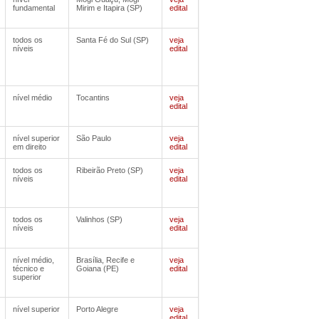
fundamental
Mirim e Itapira (SP)
edital
todos os
Santa Fé do Sul (SP)
veja
níveis
edital
nível médio
Tocantins
veja
edital
nível superior
São Paulo
veja
em direito
edital
todos os
Ribeirão Preto (SP)
veja
níveis
edital
todos os
Valinhos (SP)
veja
níveis
edital
nível médio,
Brasília, Recife e
veja
técnico e
Goiana (PE)
edital
superior
nível superior
Porto Alegre
veja
edital