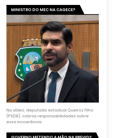
MINISTRO DO MEC NA CAGECE?
No vídeo, deputado estadual Queiroz Filho
(PSDB), cobras responsabilidades sobre
essa incoerência
GOVERNO METENDO A MÃO NA PREVID?