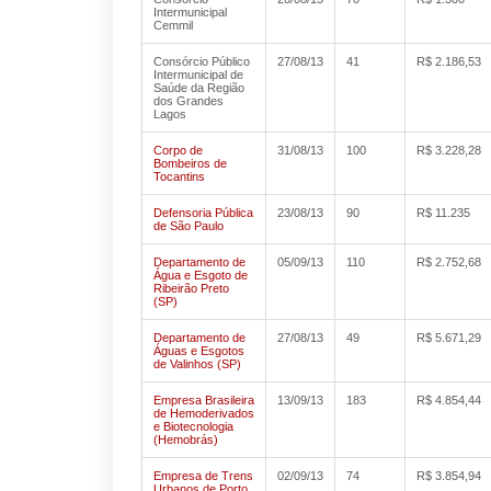
Intermunicipal
Cemmil
Consórcio Público
27/08/13
41
R$ 2.186,53
Intermunicipal de
Saúde da Região
dos Grandes
Lagos
Corpo de
31/08/13
100
R$ 3.228,28
Bombeiros de
Tocantins
Defensoria Pública
23/08/13
90
R$ 11.235
de São Paulo
Departamento de
05/09/13
110
R$ 2.752,68
Água e Esgoto de
Ribeirão Preto
(SP)
Departamento de
27/08/13
49
R$ 5.671,29
Águas e Esgotos
de Valinhos (SP)
Empresa Brasileira
13/09/13
183
R$ 4.854,44
de Hemoderivados
e Biotecnologia
(Hemobrás)
Empresa de Trens
02/09/13
74
R$ 3.854,94
Urbanos de Porto