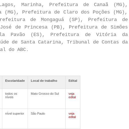
Lagos, Marinha, Prefeitura de Canaã (MG),
a (MG), Prefeitura de Claro dos Poções (MG),
refeitura de Mongaguá (SP), Prefeitura de
José de Princesa (PB), Prefeitura de Simões
la Pavão (ES), Prefeitura de Vitória da
aúde de Santa Catarina, Tribunal de Contas da
al do ABC.
Escolaridade
Local de trabalho
Edital
todos os
Mato Grosso do Sul
veja
níveis
edital
nível superior
São Paulo
veja
edital