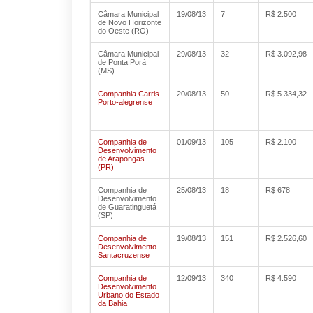
Câmara Municipal
19/08/13
7
R$ 2.500
de Novo Horizonte
do Oeste (RO)
Câmara Municipal
29/08/13
32
R$ 3.092,98
de Ponta Porã
(MS)
Companhia Carris
20/08/13
50
R$ 5.334,32
Porto-alegrense
Companhia de
01/09/13
105
R$ 2.100
Desenvolvimento
de Arapongas
(PR)
Companhia de
25/08/13
18
R$ 678
Desenvolvimento
de Guaratinguetá
(SP)
Companhia de
19/08/13
151
R$ 2.526,60
Desenvolvimento
Santacruzense
Companhia de
12/09/13
340
R$ 4.590
Desenvolvimento
Urbano do Estado
da Bahia