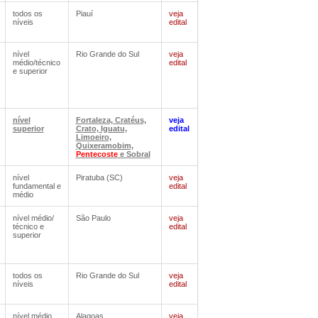
todos os
Piauí
veja
níveis
edital
nível
Rio Grande do Sul
veja
médio/técnico
edital
e superior
nível
Fortaleza, Cratéus,
veja
superior
Crato, Iguatu,
edital
Limoeiro,
Quixeramobim,
Pentecoste
e Sobral
nível
Piratuba (SC)
veja
fundamental e
edital
médio
nível médio/
São Paulo
veja
técnico e
edital
superior
todos os
Rio Grande do Sul
veja
níveis
edital
nível médio
Alagoas
veja