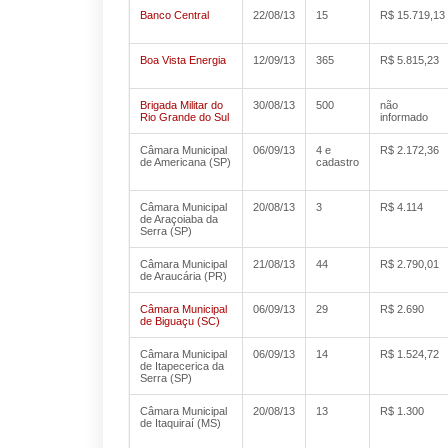
Banco Central
22/08/13
15
R$ 15.719,13
Boa Vista Energia
12/09/13
365
R$ 5.815,23
Brigada Militar do
30/08/13
500
não
Rio Grande do Sul
informado
Câmara Municipal
06/09/13
4 e
R$ 2.172,36
de Americana (SP)
cadastro
Câmara Municipal
20/08/13
3
R$ 4.114
de Araçoiaba da
Serra (SP)
Câmara Municipal
21/08/13
44
R$ 2.790,01
de Araucária (PR)
Câmara Municipal
06/09/13
29
R$ 2.690
de Biguaçu (SC)
Câmara Municipal
06/09/13
14
R$ 1.524,72
de Itapecerica da
Serra (SP)
Câmara Municipal
20/08/13
13
R$ 1.300
de Itaquiraí (MS)