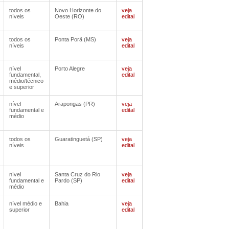
todos os
Novo Horizonte do
veja
níveis
Oeste (RO)
edital
todos os
Ponta Porã (MS)
veja
níveis
edital
nível
Porto Alegre
veja
fundamental,
edital
médio/técnico
e superior
nível
Arapongas (PR)
veja
fundamental e
edital
médio
todos os
Guaratinguetá (SP)
veja
níveis
edital
nível
Santa Cruz do Rio
veja
fundamental e
Pardo (SP)
edital
médio
nível médio e
Bahia
veja
superior
edital