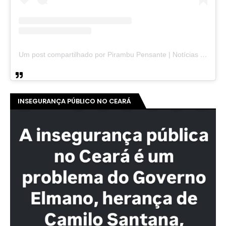
Um post compartilhado por Pirambu Pensante | Notícias & Entretenimento (@pirambupensante)
INSEGURANÇA PÚBLICO NO CEARÁ