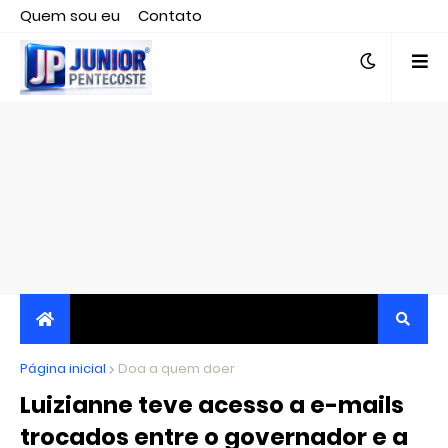
Quem sou eu
Contato
Editor responsável, jornalista Clovis Almeida.
Página inicial
JORNALISMO INDEPENDENTE, TRANSPARENTE E
Doa a quem doer
Luizianne teve acesso a e-mails
CRÍTICO
trocados entre o governador e a