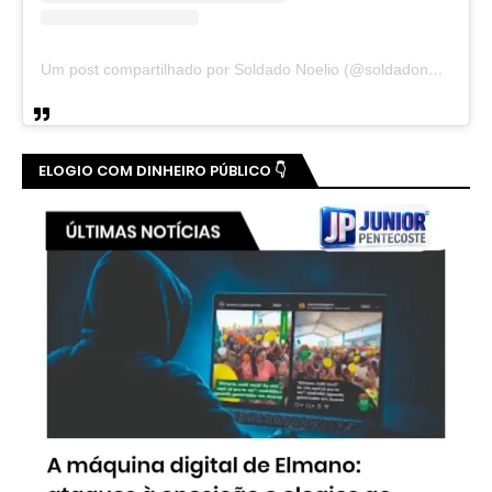
Um post compartilhado por Soldado Noelio (@soldadonoelio)
ELOGIO COM DINHEIRO PÚBLICO 👇