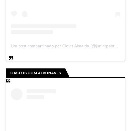
Um post compartilhado por Clovis Almeida (@juniorpentecoste01)
GASTOS COM AERONAVES