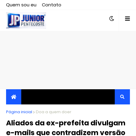
Quem sou eu
Contato
Editor responsável, jornalista Clovis Almeida.
Página inicial
JORNALISMO INDEPENDENTE, TRANSPARENTE E
Doa a quem doer
Aliados da ex-prefeita divulgam
CRÍTICO
e-mails que contradizem versão