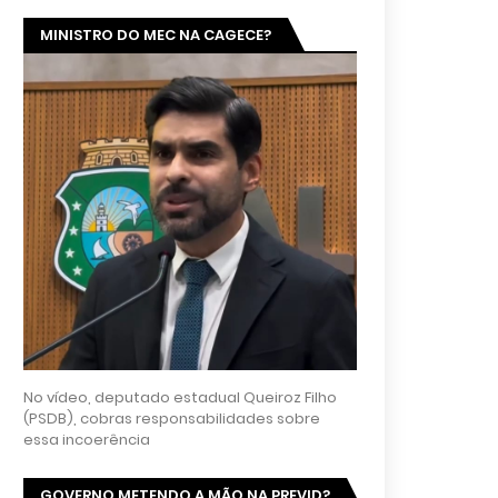
MINISTRO DO MEC NA CAGECE?
No vídeo, deputado estadual Queiroz Filho
(PSDB), cobras responsabilidades sobre
essa incoerência
GOVERNO METENDO A MÃO NA PREVID?