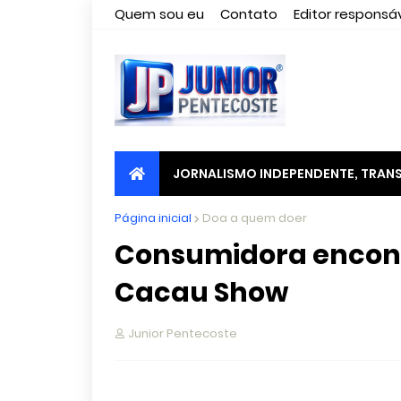
Quem sou eu
Contato
Editor responsáv
JORNALISMO INDEPENDENTE, TRANS
Página inicial
Doa a quem doer
Consumidora encon
Cacau Show
Junior Pentecoste