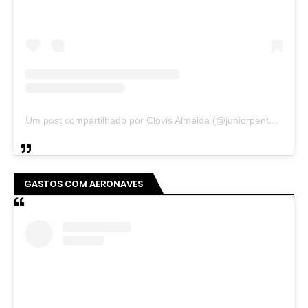
Um post compartilhado por Clovis Almeida (@juniorpentecoste01)
GASTOS COM AERONAVES