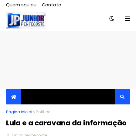
Quem sou eu
Contato
Editor responsável, jornalista Clovis Almeida.
Página inicial
JORNALISMO INDEPENDENTE, TRANSPARENTE E
Política
Lula e a caravana da informação
CRÍTICO
Junior Pentecoste