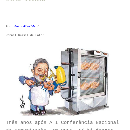
Por:
Beto Almeida
/
J
ornal Brasil de Fato:
Três anos após A I Conferência Nacional