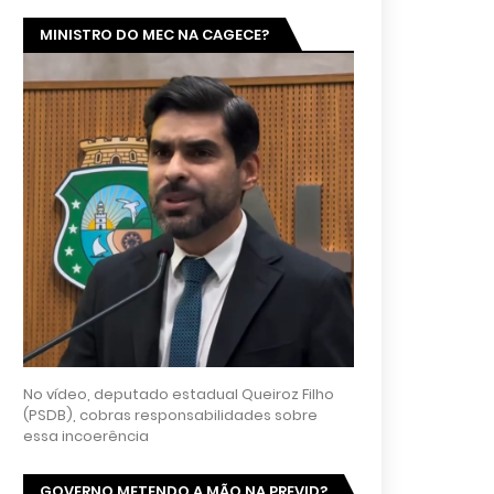
MINISTRO DO MEC NA CAGECE?
No vídeo, deputado estadual Queiroz Filho
(PSDB), cobras responsabilidades sobre
essa incoerência
GOVERNO METENDO A MÃO NA PREVID?