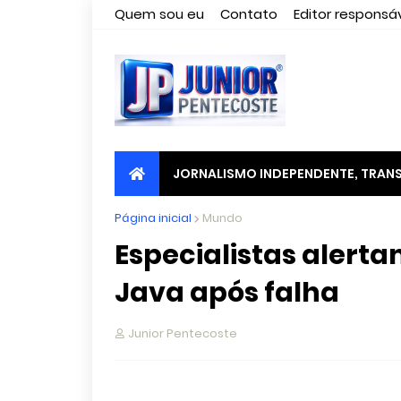
Quem sou eu
Contato
Editor responsáv
JORNALISMO INDEPENDENTE, TRANS
Página inicial
Mundo
Especialistas alert
Java após falha
Junior Pentecoste