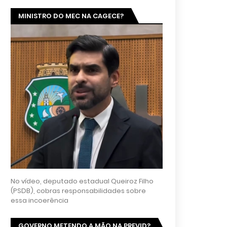
MINISTRO DO MEC NA CAGECE?
No vídeo, deputado estadual Queiroz Filho
(PSDB), cobras responsabilidades sobre
essa incoerência
GOVERNO METENDO A MÃO NA PREVID?