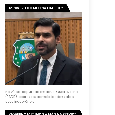
MINISTRO DO MEC NA CAGECE?
No vídeo, deputado estadual Queiroz Filho
(PSDB), cobras responsabilidades sobre
essa incoerência
GOVERNO METENDO A MÃO NA PREVID?