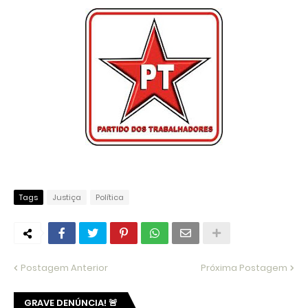
Tags
Justiça
Política
Postagem Anterior
Próxima Postagem
GRAVE DENÚNCIA! 🚨