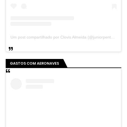
Um post compartilhado por Clovis Almeida (@juniorpentecoste01)
GASTOS COM AERONAVES