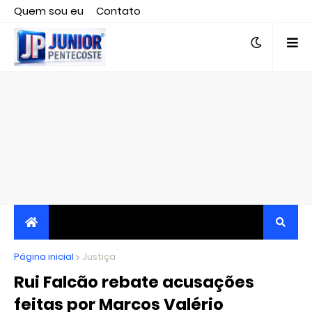
Quem sou eu
Contato
Editor responsável, jornalista Clovis Almeida.
Página inicial
JORNALISMO INDEPENDENTE, TRANSPARENTE E
Justiça
Rui Falcão rebate acusações
CRÍTICO
feitas por Marcos Valério