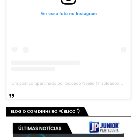
Ver essa foto no Instagram
Um post compartilhado por Soldado Noelio (@soldadonoelio)
ELOGIO COM DINHEIRO PÚBLICO 👇