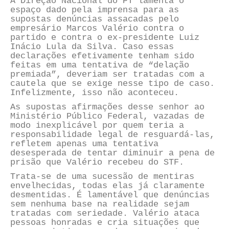
A Direção Nacional do PT lamenta o
espaço dado pela imprensa para as
supostas denúncias assacadas pelo
empresário Marcos Valério contra o
partido e contra o ex-presidente Luiz
Inácio Lula da Silva. Caso essas
declarações efetivamente tenham sido
feitas em uma tentativa de “delação
premiada”, deveriam ser tratadas com a
cautela que se exige nesse tipo de caso.
Infelizmente, isso não aconteceu.
As supostas afirmações desse senhor ao
Ministério Público Federal, vazadas de
modo inexplicável por quem teria a
responsabilidade legal de resguardá-las,
refletem apenas uma tentativa
desesperada de tentar diminuir a pena de
prisão que Valério recebeu do STF.
Trata-se de uma sucessão de mentiras
envelhecidas, todas elas já claramente
desmentidas. É lamentável que denúncias
sem nenhuma base na realidade sejam
tratadas com seriedade. Valério ataca
pessoas honradas e cria situações que