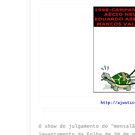
http://ajustic
O show do julgamento do “mensalã
levantamento da Folha de 30 de n