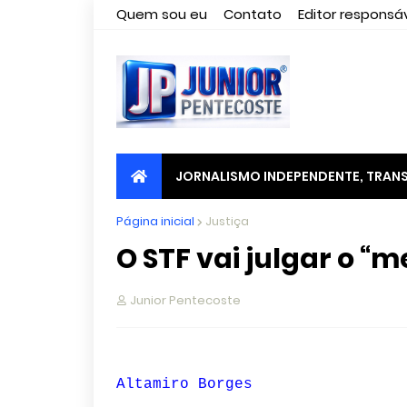
Quem sou eu
Contato
Editor responsáv
JORNALISMO INDEPENDENTE, TRANS
Página inicial
Justiça
O STF vai julgar o “
Junior Pentecoste
Altamiro Borges