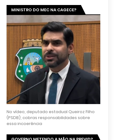
MINISTRO DO MEC NA CAGECE?
No vídeo, deputado estadual Queiroz Filho
(PSDB), cobras responsabilidades sobre
essa incoerência
GOVERNO METENDO A MÃO NA PREVID?