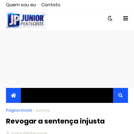
Quem sou eu
Contato
Editor responsável, jornalista Clovis Almeida.
Página inicial
JORNALISMO INDEPENDENTE, TRANSPARENTE E
Justiça
Revogar a sentença injusta
CRÍTICO
Junior Pentecoste