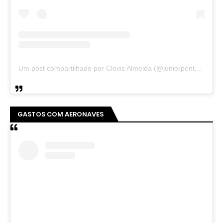
Um post compartilhado por Clovis Almeida (@juniorpentecoste01)
GASTOS COM AERONAVES