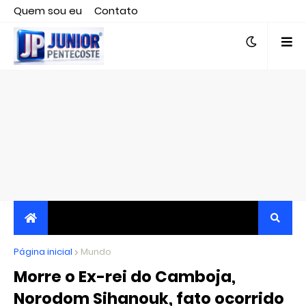
Quem sou eu
Contato
Editor responsável, jornalista Clovis Almeida.
Página inicial
JORNALISMO INDEPENDENTE, TRANSPARENTE E
Mundo
Morre o Ex-rei do Camboja,
CRÍTICO
Norodom Sihanouk, fato ocorrido