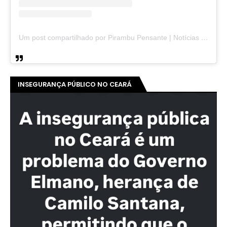
Um post compartilhado por Pirambu Pensante | Notícias & Entretenimento (@pirambupensante)
INSEGURANÇA PÚBLICO NO CEARÁ