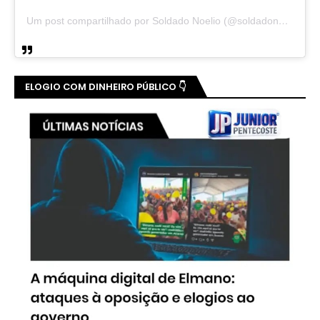
Um post compartilhado por Soldado Noelio (@soldadonoelio)
ELOGIO COM DINHEIRO PÚBLICO 👇