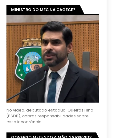
MINISTRO DO MEC NA CAGECE?
No vídeo, deputado estadual Queiroz Filho
(PSDB), cobras responsabilidades sobre
essa incoerência
GOVERNO METENDO A MÃO NA PREVID?