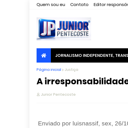
Quem sou eu
Contato
Editor responsáv
JORNALISMO INDEPENDENTE, TRANS
Página inicial
Justiça
A irresponsabilidad
Junior Pentecoste
Enviado por luisnassif, sex, 26/