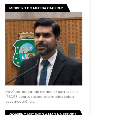
MINISTRO DO MEC NA CAGECE?
No vídeo, deputado estadual Queiroz Filho
(PSDB), cobras responsabilidades sobre
essa incoerência
GOVERNO METENDO A MÃO NA PREVID?