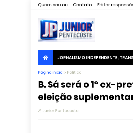
Quem sou eu
Contato
Editor responsáv
JORNALISMO INDEPENDENTE, TRANS
Página inicial
Política
B. Sá será o 1º ex-pre
eleição suplementa
Junior Pentecoste