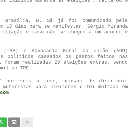
tos ilícitos durante as eleições”, declarou o
m Brasília, B. Sá já foi comunicado pela
em 15 dias para se manifestar. Sérgio Miranda
ciliação e caso não se chegue a um acordo é
l (TSE) e Advocacia Geral da União (AGU)
os políticos cassados os gastos feitos nas
í foram realizadas 29 eleições extras, sendo
 mil ao TRE.
I por seis a zero, acusado de distribuir
 motoristas para eleitores e foi multado em
com