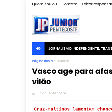
Quem sou eu
Contato
Editor responsáv
JORNALISMO INDEPENDENTE, TRANS
Página inicial
Esporte
Vasco age para afas
vilão
Junior Pentecoste
Cruz-maltinos lamentam chanc