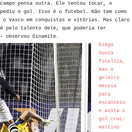
campo pensa outra. Ele tentou tocar, o
pediu o gol. Isso é o futebol. Não tem como
 o Vasco em conquistas e vitórias. Mas claro
é pelo talento dele, que poderia ter
- observou Dinamite.
Diego
Souza
finaliza,
mas o
goleiro
desvia
para
escanteio
e avita o
gol cruz-
maltino