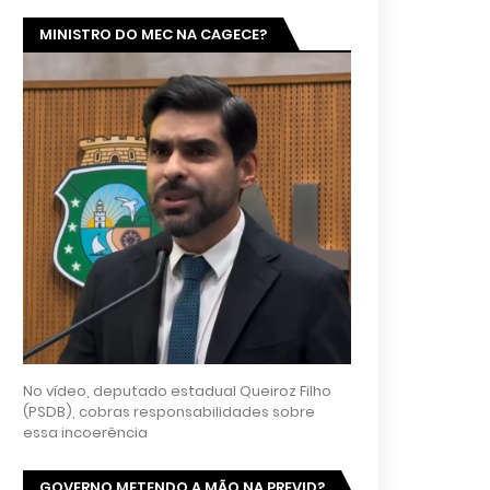
MINISTRO DO MEC NA CAGECE?
No vídeo, deputado estadual Queiroz Filho
(PSDB), cobras responsabilidades sobre
essa incoerência
GOVERNO METENDO A MÃO NA PREVID?