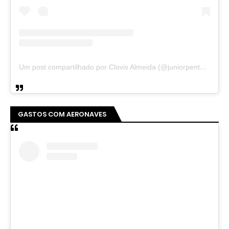
Um post compartilhado por Clovis Almeida (@juniorpentecoste01)
GASTOS COM AERONAVES