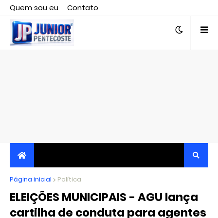
Quem sou eu
Contato
Editor responsável, jornalista Clovis Almeida.
Página inicial
JORNALISMO INDEPENDENTE, TRANSPARENTE E
Política
ELEIÇÕES MUNICIPAIS - AGU lança
CRÍTICO
cartilha de conduta para agentes