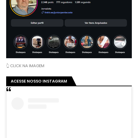
Ver essa foto no Instagram
Um post compartilhado por Clovis Almeida (@juniorpentecoste01)
GASTOS COM AERONAVES