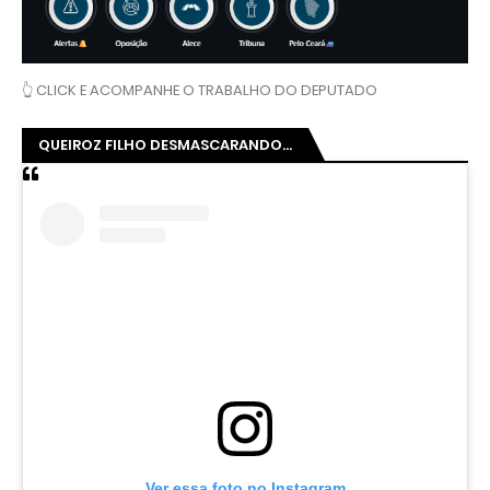
Um post compartilhado por Queiroz Filho (@queirozmfilho)
MINISTRO DO MEC NA CAGECE?