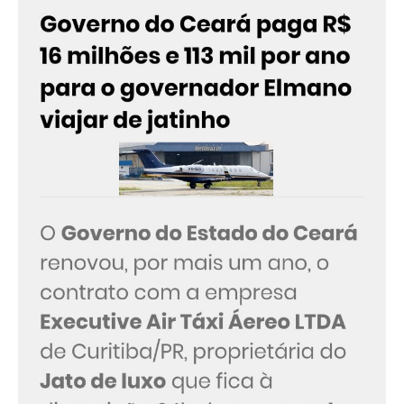
👆 Quem paga isso é você
EDISON SILVA E A INDUSTRIA DA MULTA