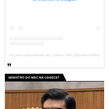
No vídeo, deputado estadual Queiroz Filho (PSDB), cobras
responsabilidades sobre essa incoerência
GOVERNO METENDO A MÃO NA PREVID?