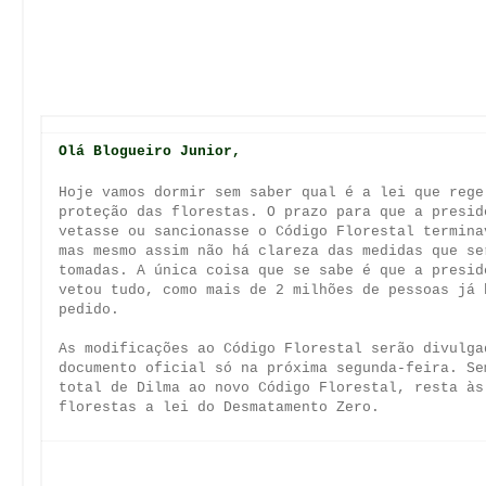
A lei pela proteção das florestas brasileiras só 
de você agora. Faça sua parte, divulgue, comparti
ajude a salvar o verde do Brasil.
Compartilhando com amigos, divulgando nas redes s
você nos ajuda
Acompanhe pelo site os desdobramentos da votação.
Até mais,
Tatiana de Carvalho
Coordenadora da Campanha d
Amazônia
Greenpeace