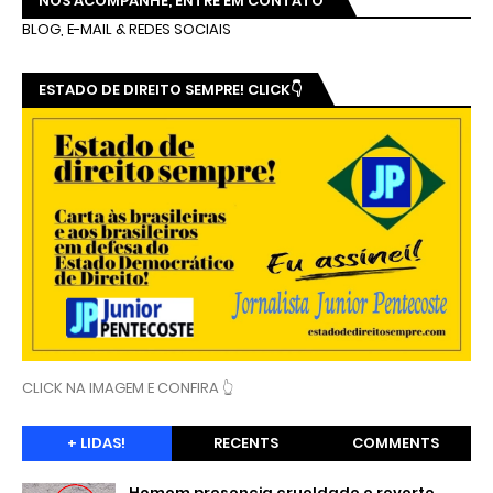
Me Too Brasil recebeu denúncias de
assédio sexual contra Silvio Almeida, que
nega acusações
Grão de areia ampliado no microscópio
LIVRO PANDEMIA & JORNALISMO