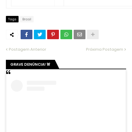
Ver essa foto no Instagram
Um post compartilhado por Heitor Férrer (@heitor_ferrer77)
PMCE VIGIANDO TERRENO?