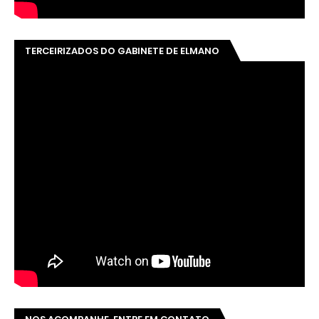
ESTADO DE DIREITO SEMPRE! CLICK👇
CLICK NA IMAGEM E CONFIRA 👆
+ LIDAS!
RECENTS
COMMENTS
Homem presencia crueldade e reverte
situação – Vídeo