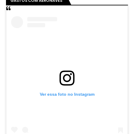
Um post compartilhado por Pirambu Pensante | Notícias & Entretenimento (@pirambupensante)
INSEGURANÇA PÚBLICO NO CEARÁ