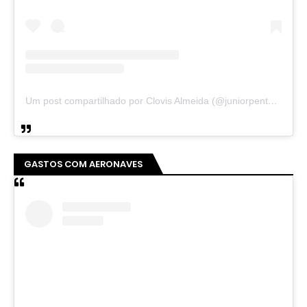
Um post compartilhado por Clovis Almeida (@juniorpentecoste01)
GASTOS COM AERONAVES