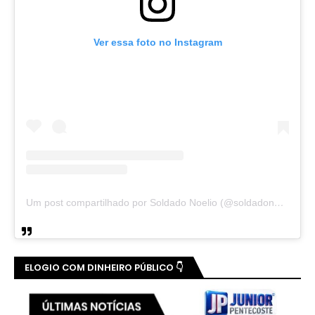
Ver essa foto no Instagram
Um post compartilhado por Soldado Noelio (@soldadonoelio)
ELOGIO COM DINHEIRO PÚBLICO 👇