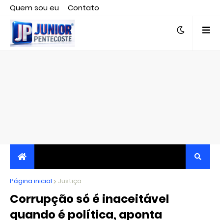
Quem sou eu
Contato
Editor responsável, jornalista Clovis Almeida.
Página inicial
JORNALISMO INDEPENDENTE, TRANSPARENTE E
Justiça
Corrupção só é inaceitável
CRÍTICO
quando é política, aponta