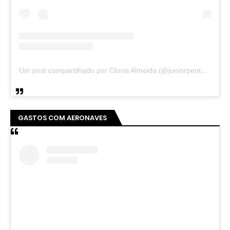
Um post compartilhado por Clovis Almeida (@juniorpentecoste01)
GASTOS COM AERONAVES