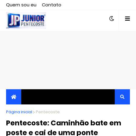
Quem sou eu
Contato
Editor responsável, jornalista Clovis Almeida.
Página inicial
JORNALISMO INDEPENDENTE, TRANSPARENTE E
Pentecoste
Pentecoste: Caminhão bate em
CRÍTICO
poste e cai de uma ponte