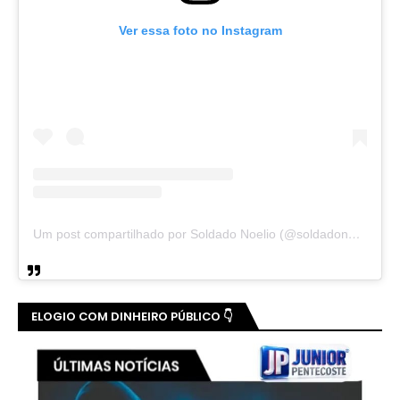
Ver essa foto no Instagram
Um post compartilhado por Soldado Noelio (@soldadonoelio)
ELOGIO COM DINHEIRO PÚBLICO 👇