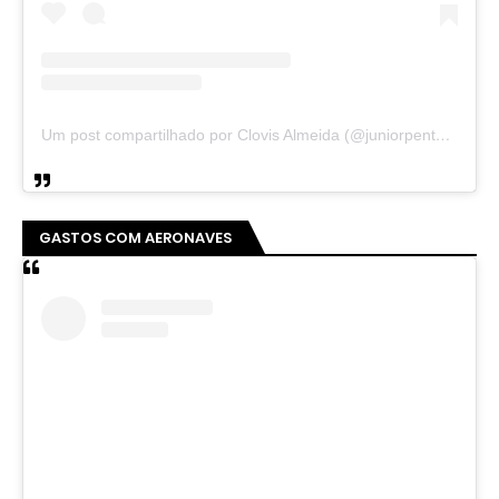
Um post compartilhado por Clovis Almeida (@juniorpentecoste01)
GASTOS COM AERONAVES