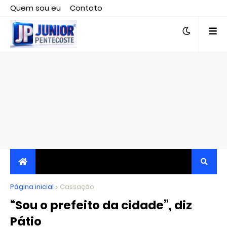
Quem sou eu
Contato
Editor responsável, jornalista Clovis Almeida.
Página inicial
JORNALISMO INDEPENDENTE, TRANSPARENTE E
Cassação
“Sou o prefeito da cidade”, diz
CRÍTICO
Pátio