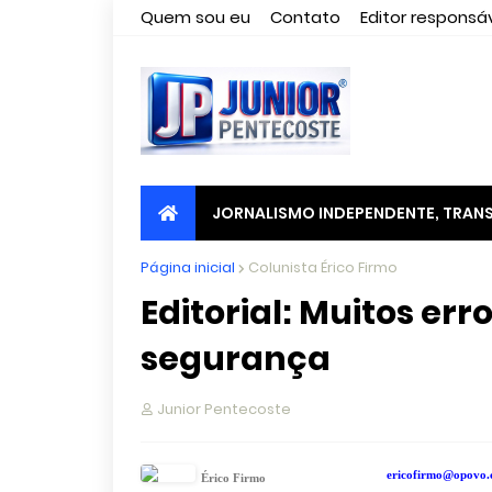
Quem sou eu
Contato
Editor responsáv
JORNALISMO INDEPENDENTE, TRANS
Página inicial
Colunista Érico Firmo
Editorial: Muitos err
segurança
Junior Pentecoste
ericofirmo@opovo.
Érico Firmo