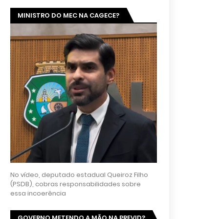
MINISTRO DO MEC NA CAGECE?
No vídeo, deputado estadual Queiroz Filho
(PSDB), cobras responsabilidades sobre
essa incoerência
GOVERNO METENDO A MÃO NA PREVID?