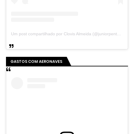
Um post compartilhado por Clovis Almeida (@juniorpentecoste01)
GASTOS COM AERONAVES