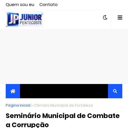
Quem sou eu
Contato
Editor responsável, jornalista Clovis Almeida.
Página inicial
JORNALISMO INDEPENDENTE, TRANSPARENTE E
Câmara Municipal de Fortaleza
Seminário Municipal de Combate
CRÍTICO
a Corrupção