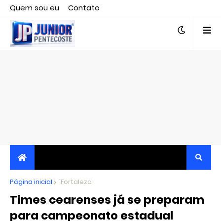
Quem sou eu
Contato
Editor responsável, jornalista Clovis Almeida.
Página inicial
JORNALISMO INDEPENDENTE, TRANSPARENTE E
´Fortaleza
Times cearenses já se preparam
CRÍTICO
para campeonato estadual