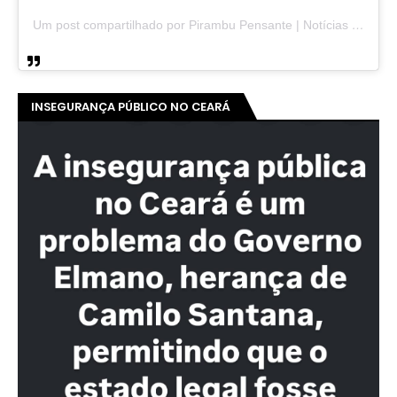
Um post compartilhado por Pirambu Pensante | Notícias & Entretenimento (@pirambupensante)
INSEGURANÇA PÚBLICO NO CEARÁ