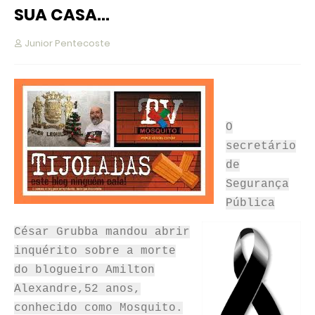
SUA CASA...
Junior Pentecoste
O
secretário
de
Segurança
Pública
César Grubba mandou abrir
inquérito sobre a morte
do blogueiro Amilton
Alexandre,52 anos,
conhecido como Mosquito.