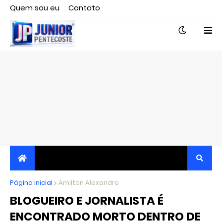
Quem sou eu
Contato
Editor responsável, jornalista Clovis Almeida.
Página inicial
JORNALISMO INDEPENDENTE, TRANSPARENTE E
Amilton Alexandre
BLOGUEIRO E JORNALISTA É
CRÍTICO
ENCONTRADO MORTO DENTRO DE