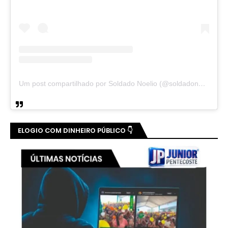
Um post compartilhado por Soldado Noelio (@soldadonoelio)
ELOGIO COM DINHEIRO PÚBLICO 👇