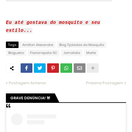
Eu até gostava do mosquito e seu
estilo...
Tags
Amilton Alexandre
Blog Tijoladas do Mosquito
Blogueiro
Florianópolis-SC
Jornalista
Morte
Postagem Anterior
Próxima Postagem
GRAVE DENÚNCIA! 🚨