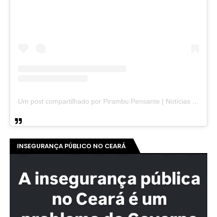
Um post compartilhado por Pirambu Pensante | Notícias & Entretenimento (@pirambupensante)
INSEGURANÇA PÚBLICO NO CEARÁ