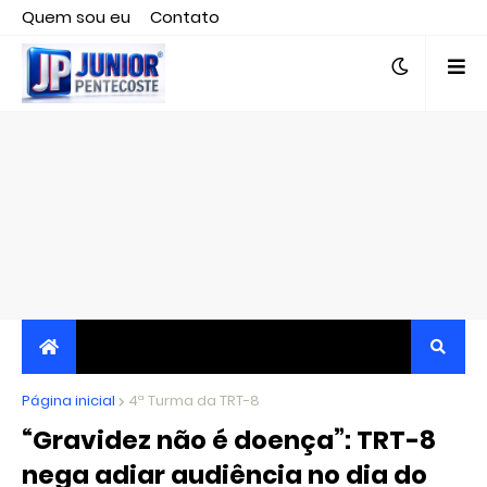
Quem sou eu
Contato
Editor responsável, jornalista Clovis Almeida.
Página inicial
JORNALISMO INDEPENDENTE, TRANSPARENTE E
4ª Turma da TRT-8
“Gravidez não é doença”: TRT-8
CRÍTICO
nega adiar audiência no dia do