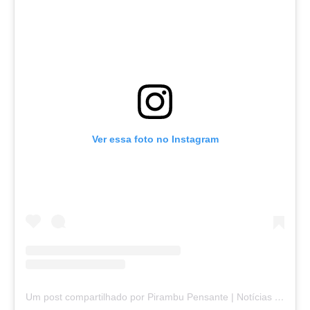
Ver essa foto no Instagram
Um post compartilhado por Pirambu Pensante | Notícias & Entretenimento (@pirambupensante)