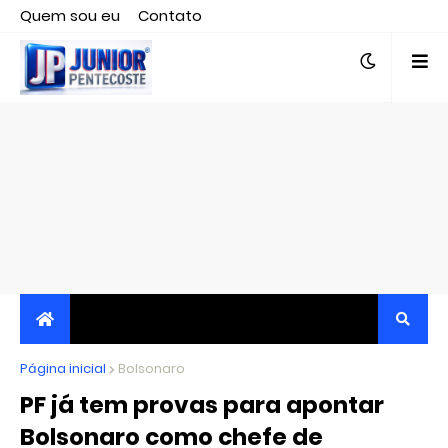
Quem sou eu
Contato
Editor responsável, jornalista Clovis Almeida.
Página inicial
JORNALISMO INDEPENDENTE, TRANSPARENTE E
Bolsonaro
PF já tem provas para apontar
CRÍTICO
Bolsonaro como chefe de