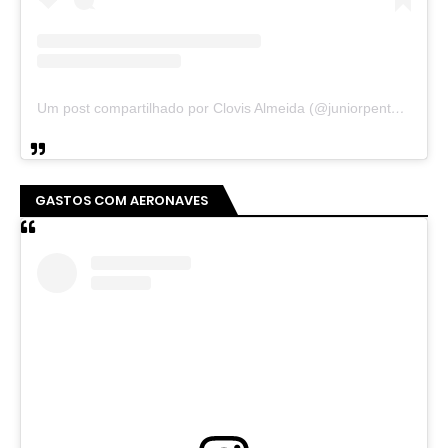
Um post compartilhado por Clovis Almeida (@juniorpentecoste01)
GASTOS COM AERONAVES