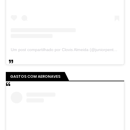
Um post compartilhado por Clovis Almeida (@juniorpentecoste01)
GASTOS COM AERONAVES