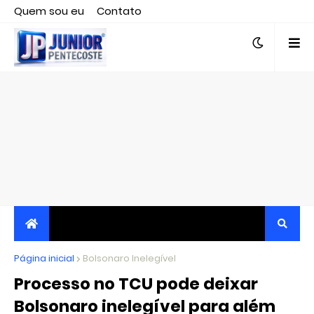
Quem sou eu
Contato
Editor responsável, jornalista Clovis Almeida.
Página inicial
JORNALISMO INDEPENDENTE, TRANSPARENTE E
Bolsonaro Inelegível
Processo no TCU pode deixar
CRÍTICO
Bolsonaro inelegível para além