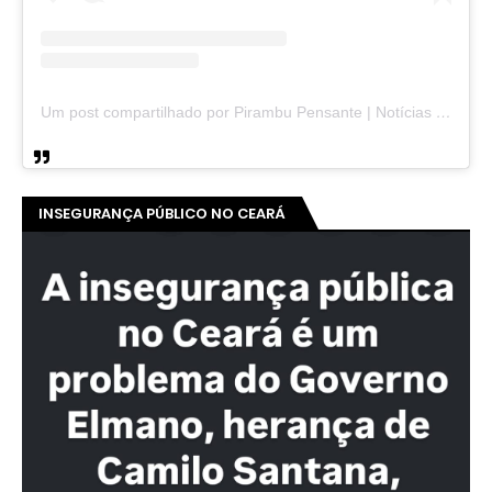
Um post compartilhado por Pirambu Pensante | Notícias & Entretenimento (@pirambupensante)
INSEGURANÇA PÚBLICO NO CEARÁ