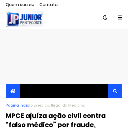
Quem sou eu
Contato
Editor responsável, jornalista Clovis Almeida.
Página inicial
JORNALISMO INDEPENDENTE, TRANSPARENTE E
Exercício Ilegal da Medicina
MPCE ajuíza ação civil contra
CRÍTICO
“falso médico” por fraude,