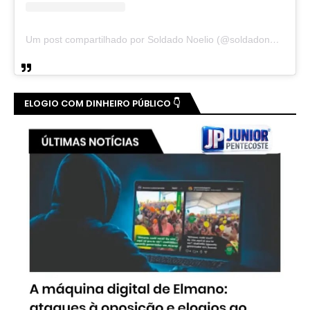
Um post compartilhado por Soldado Noelio (@soldadonoelio)
ELOGIO COM DINHEIRO PÚBLICO 👇