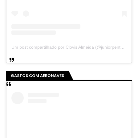
Um post compartilhado por Clovis Almeida (@juniorpentecoste01)
GASTOS COM AERONAVES