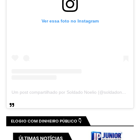
Ver essa foto no Instagram
Um post compartilhado por Soldado Noelio (@soldadonoelio)
ELOGIO COM DINHEIRO PÚBLICO 👇