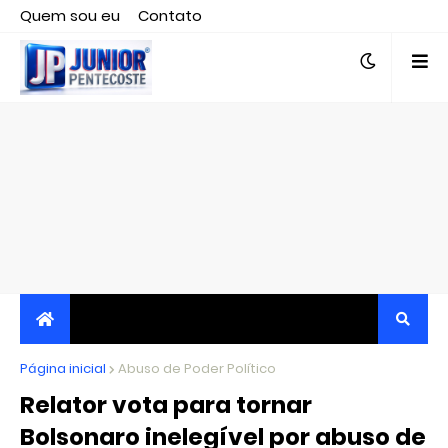
Quem sou eu
Contato
Editor responsável, jornalista Clovis Almeida.
Página inicial
JORNALISMO INDEPENDENTE, TRANSPARENTE E
Abuso de Poder Político
Relator vota para tornar
CRÍTICO
Bolsonaro inelegível por abuso de