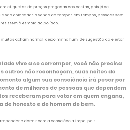
om etiquetas de preços pregadas nas costas, pois já se
ue são colocadas a venda de tempos em tempos, pessoas sem
resistem à esmola do político.
l muitos acham normal, deixo minha humilde sugestão ao eleitor
lado vive a se corromper, você não precisa
os outros não reconheçam, suas noites de
momento algum sua consciência irá pesar por
rimento de milhares de pessoas que dependem
itos receberam para votar em quem engana,
a de honesto e de homem de bem.
arrepender e dormir com a consciência limpa, pois:
Ê!