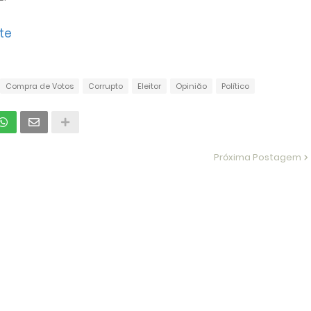
te
Compra de Votos
Corrupto
Eleitor
Opinião
Político
Próxima Postagem