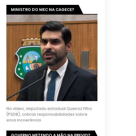
MINISTRO DO MEC NA CAGECE?
No vídeo, deputado estadual Queiroz Filho
(PSDB), cobras responsabilidades sobre
essa incoerência
GOVERNO METENDO A MÃO NA PREVID?