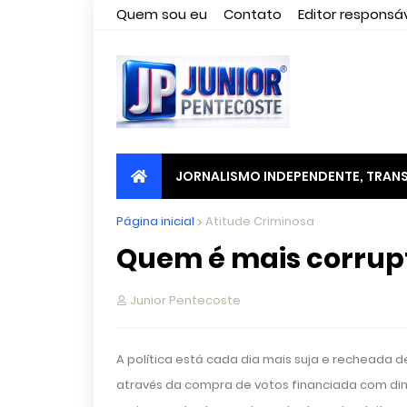
Quem sou eu
Contato
Editor responsáv
JORNALISMO INDEPENDENTE, TRANS
Página inicial
Atitude Criminosa
Quem é mais corrupto,
Junior Pentecoste
A política está cada dia mais suja e rechead
através da compra de votos financiada com din